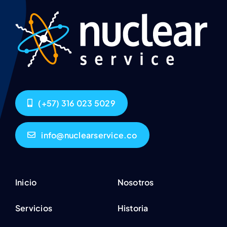
(+57) 316 023 5029
info@nuclearservice.co
Inicio
Nosotros
Servicios
Historia